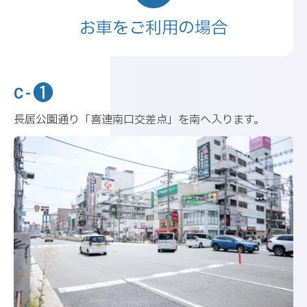
お車をご利用の場合
❶
C-
長居公園通り「喜連南口交差点」を南へ入ります。