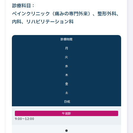
診療科目：
ペインクリニック（痛みの専門外来）、整形外科、
内科、リハビリテーション科
診療時間
月
火
水
木
金
土
日・祝
午前診
9:00〜12:00
●