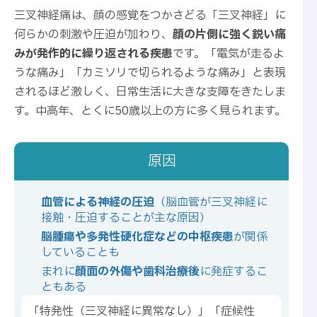
三叉神経痛は、顔の感覚をつかさどる「三叉神経」に
何らかの刺激や圧迫が加わり、
顔の片側に強く鋭い痛
みが発作的に繰り返される疾患
です。「電気が走るよ
うな痛み」「カミソリで切られるような痛み」と表現
されるほど激しく、日常生活に大きな支障をきたしま
す。中高年、とくに50歳以上の方に多く見られます。
原因
血管による神経の圧迫
（脳血管が三叉神経に
接触・圧迫することが主な原因）
脳腫瘍や多発性硬化症などの中枢疾患
が関係
していることも
まれに
顔面の外傷や歯科治療後
に発症するこ
ともある
「特発性（三叉神経に異常なし）」「症候性