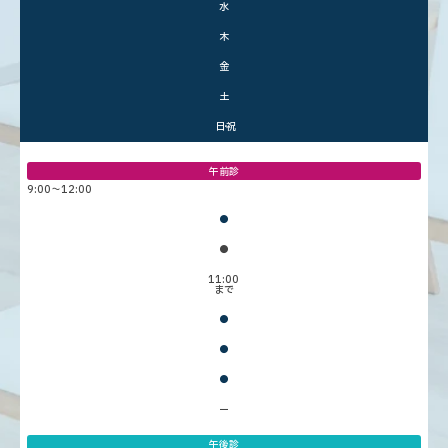
水
木
金
土
日・祝
午前診
9:00〜12:00
●
●
11:00
まで
●
●
●
ー
午後診