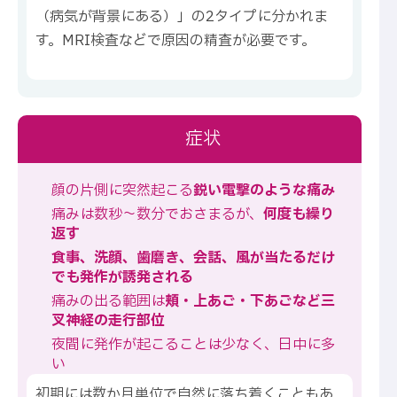
（病気が背景にある）」の2タイプに分かれま
す。MRI検査などで原因の精査が必要です。
症状
顔の片側に突然起こる
鋭い電撃のような痛み
痛みは数秒〜数分でおさまるが、
何度も繰り
返す
食事、洗顔、歯磨き、会話、風が当たるだけ
でも発作が誘発される
痛みの出る範囲は
頬・上あご・下あごなど三
叉神経の走行部位
夜間に発作が起こることは少なく、日中に多
い
初期には数か月単位で自然に落ち着くこともあ