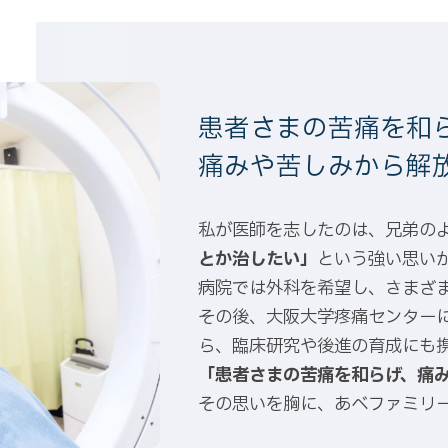
患者さまの苦痛を和
痛みや苦しみから解
私が医師を志したのは、兄弟の
とか治したい」
という強い思い
病院では外科を希望し、さまざ
その後、大阪大学疼痛センター
ら、臨床研究や後進の育成にも
「患者さまの苦痛を和らげ、痛
その思いを胸に、あべファミリ