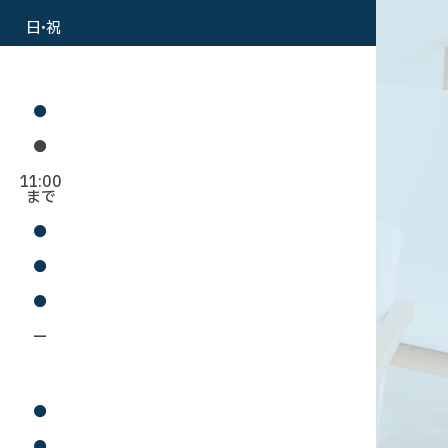
日・祝
●
●
11:00
まで
●
●
●
ー
●
●