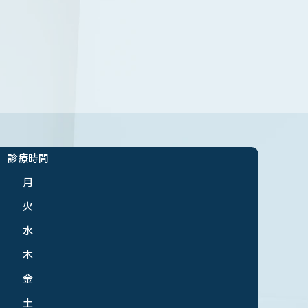
診療時間
月
火
水
木
金
土