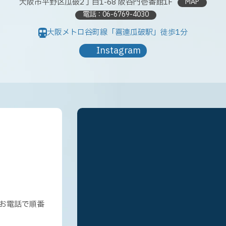
大阪市平野区瓜破2丁目1-68
阪谷門壱番館1F
MAP
電話：
06-6769-4030
大阪メトロ谷町線「喜連瓜破駅」徒歩1分
Instagram
お電話で順番